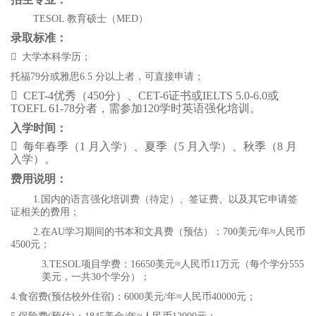
TESOL 教育硕士（MED）
录取标准：
 大学本科学历；
托福79分或雅思6.5 分以上者，可直接申请；
 CET-4优秀（
450
分）、CET-6证书或
IELTS 5.0-6.0
或
TOEFL 61-78
分者，需参加120学时英语强化培训。
入学时间：
 每年春季（
1
月入学）、夏季（
5
月入学）、秋季（
8
月
入学）。
费用说明：
1.国内的语言强化培训费（待定）、签证费、以及其它申请签
证相关的费用；
2.在AU学习期间的书本和文具费（预估）：700美元/年≈人民币
4500元；
3.TESOL项目学费：16650美元≈人民币11万元（每个学分555
美元，一共30个学分）；
4.食宿费(预估校外住宿)：6000美元/年≈人民币40000元；