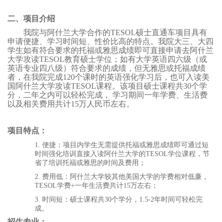
二、项目介绍
我院与阿什兰大学合作的TESOL硕士直通车项目具有
申请便捷、学习时间短、性价比高的特点。我院大三、大四
学生如有符合要求的托福或雅思成绩即可直接申请去阿什兰
大学攻读TESOL教育硕士学位；如有大学英语四六级（或
英语专业四八级）符合要求的成绩，但无雅思或托福成绩
者，在我院完成
120
个课时的英语强化学习后，也可入读美
国阿什兰大学攻读TESOL课程。该项目硕士课程共
30
个学
分，二年之内可以轻松完成， 学习期间一年学费、生活费
以及相关费用共计
15
万人民币左右。
项目特点：
1. 便捷：项目内学生无需提供托福或雅思成绩即可通过短
时间强化培训直接入读阿什兰大学的TESOL学位课程，节
省了培训托福或雅思的时间及费用；
2. 费用低：阿什兰大学较其他美国大学的学费相对低廉，
TESOL学费+一年生活费共计15万左右；
3. 时间短：硕士课程共30个学分，1.5-2年时间可轻松完
成。
招生专业：