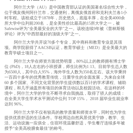
阿什兰大学（AU）是中国教育部认证的美国著名综合性大学，
位于俄亥俄州阿什兰市，交通便利，离俄亥俄首府和克利夫兰各1小
时车程。该校成立于1878年，历史悠久，底蕴丰厚，在全美4000余
所大学中位列前200名 ，是全美性价比最高的15所大学之一，被
Safewise评为“全美最安全的大学”之一。该校连续9年被《普林斯顿
评论》评为“中西部最好的顶级大学”之一。
阿什兰大学共开设70多个专业，其中商科和教育专业是其强
项。商学院获得了AACSB认证，教育学硕士（MED）是全美最大的
教育学硕士项目之一。
阿什兰大学在师资方面优势明显，80%以上的教师拥有博士学
位 (PhD)，18人左右的小班授课，师生比例为1:13。目前学生总人数
为6500人，其中白人95%，海外学生人数为350名左右。该大学秉持
一百四十多年的优秀教育传统，注重学生的全面发展，为来自全球
60 多个国家、不同文化背景的学生提供数以百计的学术课程、辅助
课程，和几乎涵盖所有项目的体育活动以及校园活动。在这样的环
境中，阿什兰大学的学生不断寻求自我挑战，取得了骄人的成绩：
在全美大学生学术水平测试中位列 TOP 15%， 2018 届毕业生就业率
达到 96%。
阿什兰大学不仅有较高的教学质量和师资水平，同时也为学生
提供优质舒适的生活条件。学校周边自然风景优美宁静，教学、生
活、运动设施一应俱全，住宿环境温馨舒适，学生餐厅连续多年被
授予“全美高校膳食最佳”的称号。